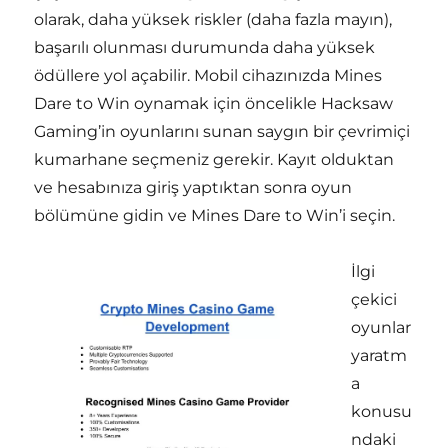
olarak, daha yüksek riskler (daha fazla mayın),
başarılı olunması durumunda daha yüksek
ödüllere yol açabilir. Mobil cihazınızda Mines
Dare to Win oynamak için öncelikle Hacksaw
Gaming’in oyunlarını sunan saygın bir çevrimiçi
kumarhane seçmeniz gerekir. Kayıt olduktan
ve hesabınıza giriş yaptıktan sonra oyun
bölümüne gidin ve Mines Dare to Win’i seçin.
İlgi
çekici
oyunlar
yaratm
a
konusu
ndaki