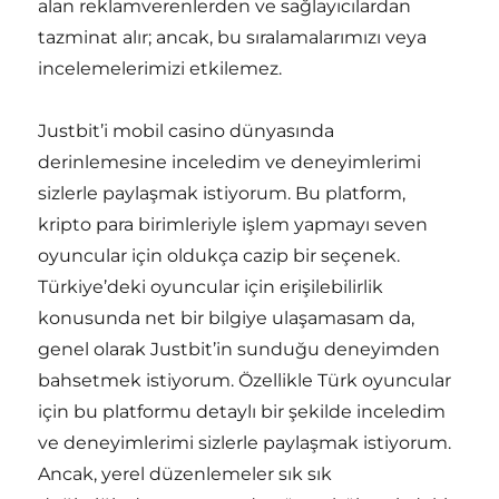
alan reklamverenlerden ve sağlayıcılardan
tazminat alır; ancak, bu sıralamalarımızı veya
incelemelerimizi etkilemez.
Justbit’i mobil casino dünyasında
derinlemesine inceledim ve deneyimlerimi
sizlerle paylaşmak istiyorum. Bu platform,
kripto para birimleriyle işlem yapmayı seven
oyuncular için oldukça cazip bir seçenek.
Türkiye’deki oyuncular için erişilebilirlik
konusunda net bir bilgiye ulaşamasam da,
genel olarak Justbit’in sunduğu deneyimden
bahsetmek istiyorum. Özellikle Türk oyuncular
için bu platformu detaylı bir şekilde inceledim
ve deneyimlerimi sizlerle paylaşmak istiyorum.
Ancak, yerel düzenlemeler sık sık