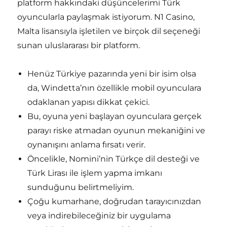
platform hakkındaki düşüncelerimi Türk
oyuncularla paylaşmak istiyorum. N1 Casino,
Malta lisansıyla işletilen ve birçok dil seçeneği
sunan uluslararası bir platform.
Henüz Türkiye pazarında yeni bir isim olsa
da, Windetta’nın özellikle mobil oyunculara
odaklanan yapısı dikkat çekici.
Bu, oyuna yeni başlayan oyunculara gerçek
parayı riske atmadan oyunun mekaniğini ve
oynanışını anlama fırsatı verir.
Öncelikle, Nomini’nin Türkçe dil desteği ve
Türk Lirası ile işlem yapma imkanı
sunduğunu belirtmeliyim.
Çoğu kumarhane, doğrudan tarayıcınızdan
veya indirebileceğiniz bir uygulama