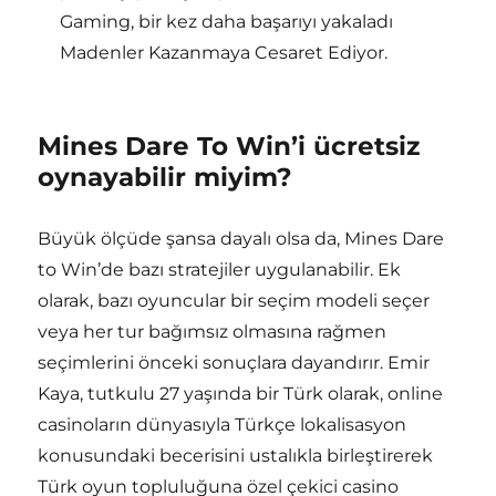
Gaming, bir kez daha başarıyı yakaladı
Madenler Kazanmaya Cesaret Ediyor.
Mines Dare To Win’i ücretsiz
oynayabilir miyim?
Büyük ölçüde şansa dayalı olsa da, Mines Dare
to Win’de bazı stratejiler uygulanabilir. Ek
olarak, bazı oyuncular bir seçim modeli seçer
veya her tur bağımsız olmasına rağmen
seçimlerini önceki sonuçlara dayandırır. Emir
Kaya, tutkulu 27 yaşında bir Türk olarak, online
casinoların dünyasıyla Türkçe lokalisasyon
konusundaki becerisini ustalıkla birleştirerek
Türk oyun topluluğuna özel çekici casino