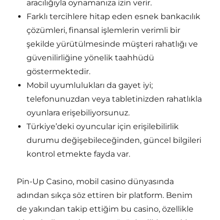
aracılığıyla oynamanıza izin verir.
Farklı tercihlere hitap eden esnek bankacılık
çözümleri, finansal işlemlerin verimli bir
şekilde yürütülmesinde müşteri rahatlığı ve
güvenilirliğine yönelik taahhüdü
göstermektedir.
Mobil uyumlulukları da gayet iyi;
telefonunuzdan veya tabletinizden rahatlıkla
oyunlara erişebiliyorsunuz.
Türkiye’deki oyuncular için erişilebilirlik
durumu değişebileceğinden, güncel bilgileri
kontrol etmekte fayda var.
Pin-Up Casino, mobil casino dünyasında
adından sıkça söz ettiren bir platform. Benim
de yakından takip ettiğim bu casino, özellikle