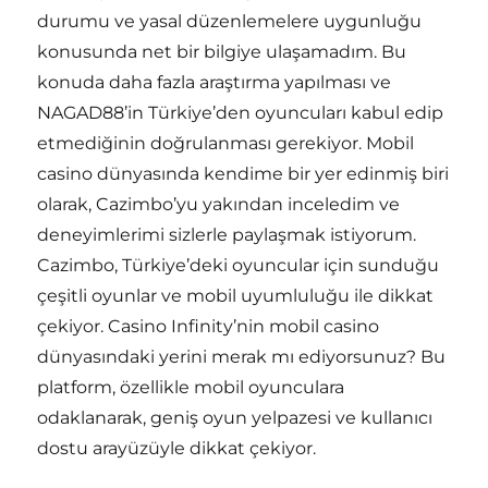
durumu ve yasal düzenlemelere uygunluğu
konusunda net bir bilgiye ulaşamadım. Bu
konuda daha fazla araştırma yapılması ve
NAGAD88’in Türkiye’den oyuncuları kabul edip
etmediğinin doğrulanması gerekiyor. Mobil
casino dünyasında kendime bir yer edinmiş biri
olarak, Cazimbo’yu yakından inceledim ve
deneyimlerimi sizlerle paylaşmak istiyorum.
Cazimbo, Türkiye’deki oyuncular için sunduğu
çeşitli oyunlar ve mobil uyumluluğu ile dikkat
çekiyor. Casino Infinity’nin mobil casino
dünyasındaki yerini merak mı ediyorsunuz? Bu
platform, özellikle mobil oyunculara
odaklanarak, geniş oyun yelpazesi ve kullanıcı
dostu arayüzüyle dikkat çekiyor.