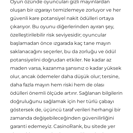
Oyun özünde oyuncuları gizli mayınlardan
oluşan bir ızgarayı temizlemeye zorluyor ve her
güvenli kare potansiyel nakit ödülleri ortaya
çıkarıyor. Bu oyunu diğerlerinden ayıran şey,
özelleştirilebilir risk seviyesidir; oyuncular
başlamadan önce ızgarada kaç tane mayın
saklanacağını seçerler, bu da zorluğu ve ödül
potansiyelini doğrudan etkiler. Ne kadar az
maden varsa, kazanma şansınız o kadar yüksek
olur, ancak ödemeler daha düşük olur; tersine,
daha fazla mayın hem riski hem de olası
ödülleri önemli ölçüde artırır. Sağlanan bilgilerin
doğruluğunu sağlamak için her türlü çabayı
göstersek de, üçüncü taraf verileri herhangi bir
zamanda değişebileceğinden güvenilirliğini
garanti edemeyiz. CasinoRank, bu sitede yer