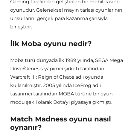
Gaming tarafından geliştirilen bir mobil casino
oyunudur. Geleneksel mayın tarlası oyunlarının
unsurlarını gerçek para kazanma şansıyla
birleştirir.
İlk Moba oyunu nedir?
Moba türü dünyada ilk 1989 yılında, SEGA Mega
Drive/Genesis yapımcı şirketi tarafından
Warcraft III: Reign of Chaos adlı oyunda
kullanılmıştır. 2005 yılında IceFrog adlı
tasarımcı tarafından MOBA türüne bir oyun
modu şekli olarak Dota'yı piyasaya çıkmıştı.
Match Madness oyunu nasıl
oynanır?