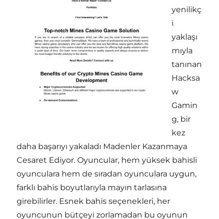
yenilikç
i
yaklaşı
mıyla
tanınan
Hacksa
w
Gamin
g, bir
kez
daha başarıyı yakaladı Madenler Kazanmaya
Cesaret Ediyor. Oyuncular, hem yüksek bahisli
oyunculara hem de sıradan oyunculara uygun,
farklı bahis boyutlarıyla mayın tarlasına
girebilirler. Esnek bahis seçenekleri, her
oyuncunun bütçeyi zorlamadan bu oyunun