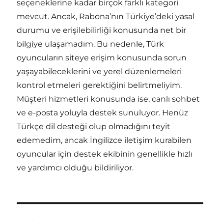
seçeneklerine kadar birçok farklı kategori
mevcut. Ancak, Rabona’nın Türkiye’deki yasal
durumu ve erişilebilirliği konusunda net bir
bilgiye ulaşamadım. Bu nedenle, Türk
oyuncuların siteye erişim konusunda sorun
yaşayabileceklerini ve yerel düzenlemeleri
kontrol etmeleri gerektiğini belirtmeliyim.
Müşteri hizmetleri konusunda ise, canlı sohbet
ve e-posta yoluyla destek sunuluyor. Henüz
Türkçe dil desteği olup olmadığını teyit
edemedim, ancak İngilizce iletişim kurabilen
oyuncular için destek ekibinin genellikle hızlı
ve yardımcı olduğu bildiriliyor.
Beitragsnavigation