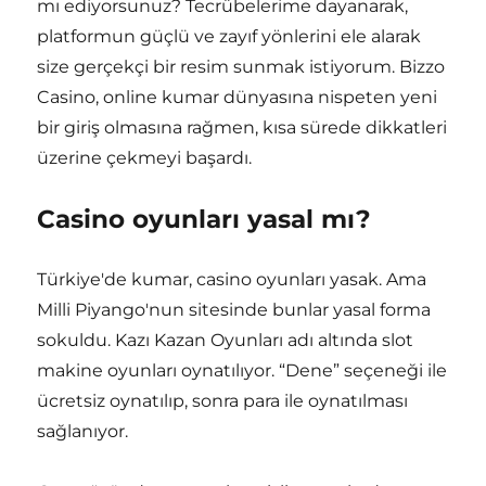
mı ediyorsunuz? Tecrübelerime dayanarak,
platformun güçlü ve zayıf yönlerini ele alarak
size gerçekçi bir resim sunmak istiyorum. Bizzo
Casino, online kumar dünyasına nispeten yeni
bir giriş olmasına rağmen, kısa sürede dikkatleri
üzerine çekmeyi başardı.
Casino oyunları yasal mı?
Türkiye'de kumar, casino oyunları yasak. Ama
Milli Piyango'nun sitesinde bunlar yasal forma
sokuldu. Kazı Kazan Oyunları adı altında slot
makine oyunları oynatılıyor. “Dene” seçeneği ile
ücretsiz oynatılıp, sonra para ile oynatılması
sağlanıyor.