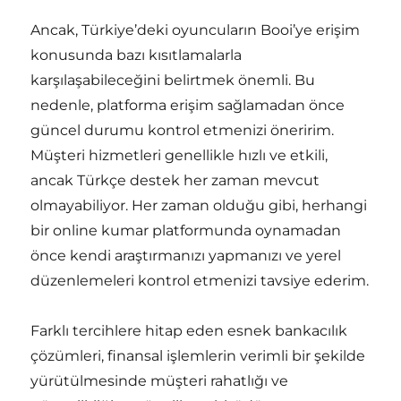
Ancak, Türkiye’deki oyuncuların Booi’ye erişim
konusunda bazı kısıtlamalarla
karşılaşabileceğini belirtmek önemli. Bu
nedenle, platforma erişim sağlamadan önce
güncel durumu kontrol etmenizi öneririm.
Müşteri hizmetleri genellikle hızlı ve etkili,
ancak Türkçe destek her zaman mevcut
olmayabiliyor. Her zaman olduğu gibi, herhangi
bir online kumar platformunda oynamadan
önce kendi araştırmanızı yapmanızı ve yerel
düzenlemeleri kontrol etmenizi tavsiye ederim.
Farklı tercihlere hitap eden esnek bankacılık
çözümleri, finansal işlemlerin verimli bir şekilde
yürütülmesinde müşteri rahatlığı ve