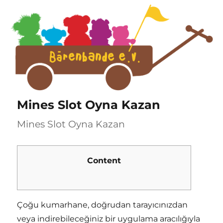
Mines Slot Oyna Kazan
Mines Slot Oyna Kazan
Content
Çoğu kumarhane, doğrudan tarayıcınızdan
veya indirebileceğiniz bir uygulama aracılığıyla