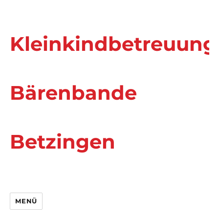
Kleinkindbetreuung
Bärenbande
Betzingen
MENÜ